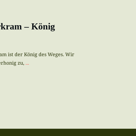
rkram – König
am ist der König des Weges. Wir
rhonig zu,
...