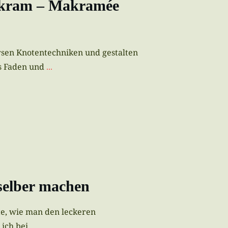
vkram – Makramée
rsen Knotentechniken und gestalten
s Faden und
...
selber machen
e, wie man den leckeren
 ich bei
...