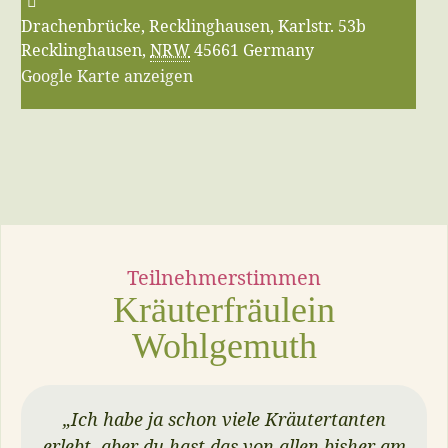
Drachenbrücke, Recklinghausen,
Karlstr. 53b
Recklinghausen
,
NRW
45661
Germany
Google Karte anzeigen
Teilnehmerstimmen
Kräuterfräulein
Wohlgemuth
„
Ich habe ja schon viele Kräutertanten
erlebt, aber du hast das von allen bisher am