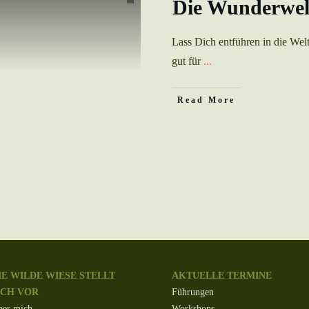
Die Wunderwelt
Lass Dich entführen in die Wel
gut für
...
Read More
IE WILDE WIESE STELLT
AKTUELLE TERMINE
ICH VOR
Führungen
er mich
Workshops