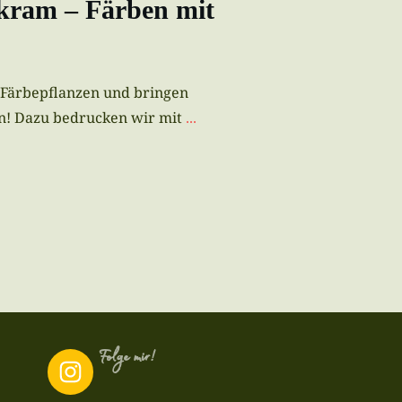
kram – Färben mit
 Färbepflanzen und bringen
en! Dazu bedrucken wir mit
...
Folge mir!