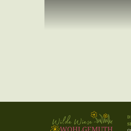
D
S
Ü