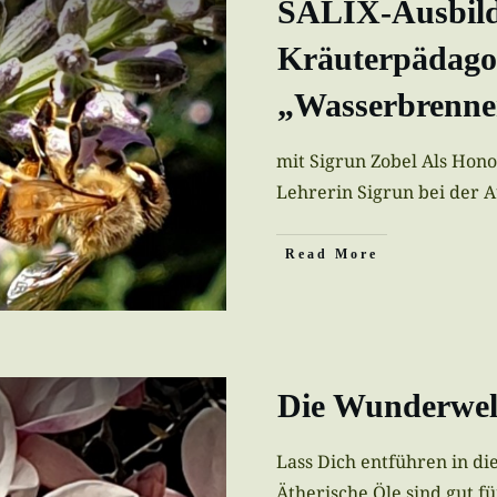
SALIX-Ausbil
Kräuterpädago
„Wasserbrennen
mit Sigrun Zobel Als Hon
Lehrerin Sigrun bei der 
Read More
Die Wunderwelt
Lass Dich entführen in di
Ätherische Öle sind gut f