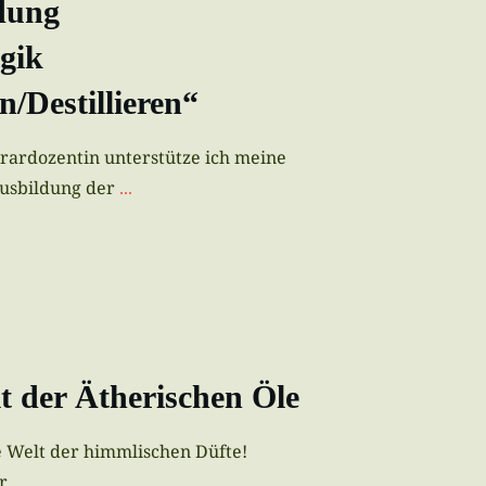
dung
gik
/Destillieren“
orardozentin unterstütze ich meine
Ausbildung der
...
 der Ätherischen Öle
e Welt der himmlischen Düfte!
ür
...