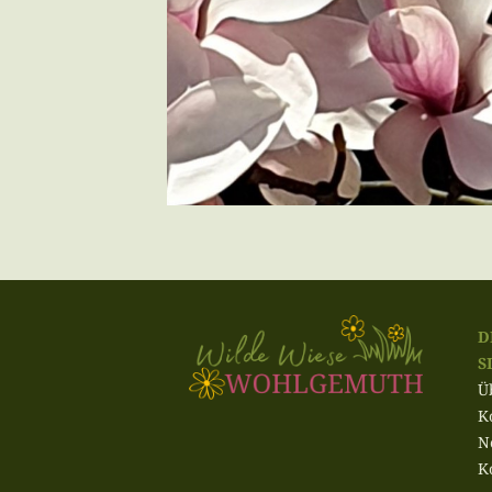
D
S
Ü
K
N
K