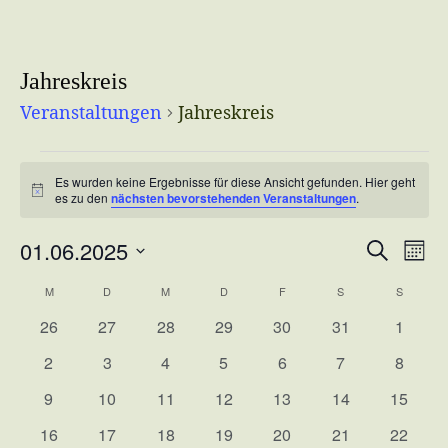
Jahreskreis
Veranstaltungen
Jahreskreis
Veranstaltungen
Es wurden keine Ergebnisse für diese Ansicht gefunden. Hier geht
Hinweis
es zu den
nächsten bevorstehenden Veranstaltungen
.
01.06.2025
Ver
Veransta
Suche
Monat
Ans
Datum
Suche
M
MONTAG
D
DIENSTAG
M
MITTWOCH
D
DONNERSTAG
F
FREITAG
S
SAMSTAG
S
SONNT
Kalender
wählen.
Nav
und
0
0
0
0
0
0
0
26
27
28
29
30
31
1
von
Ansichte
Veranstaltungen
Veranstaltungen
Veranstaltungen
Veranstaltungen
Veranstaltungen
Veranstaltungen
Veranst
0
0
0
0
0
0
0
Veranstaltungen
2
3
4
5
6
7
8
Navigati
Veranstaltungen
Veranstaltungen
Veranstaltungen
Veranstaltungen
Veranstaltungen
Veranstaltunge
Veranst
0
0
0
0
0
0
0
9
10
11
12
13
14
15
Veranstaltungen
Veranstaltungen
Veranstaltungen
Veranstaltungen
Veranstaltungen
Veranstaltungen
Veranst
0
0
0
0
0
0
0
16
17
18
19
20
21
22