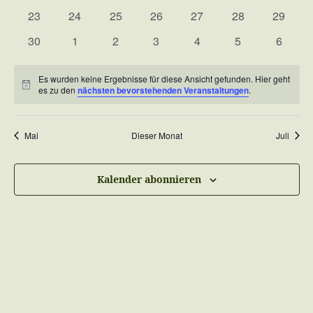
Veranstaltungen
Veranstaltungen
Veranstaltungen
Veranstaltungen
Veranstaltungen
Veranstaltungen
Veranst
0
0
0
0
0
0
0
23
24
25
26
27
28
29
Veranstaltungen
Veranstaltungen
Veranstaltungen
Veranstaltungen
Veranstaltungen
Veranstaltungen
Veranst
0
0
0
0
0
0
0
30
1
2
3
4
5
6
Veranstaltungen
Veranstaltungen
Veranstaltungen
Veranstaltungen
Veranstaltungen
Veranstaltunge
Veranst
Es wurden keine Ergebnisse für diese Ansicht gefunden. Hier geht
Hinweis
es zu den
nächsten bevorstehenden Veranstaltungen
.
Mai
Dieser Monat
Juli
Kalender abonnieren