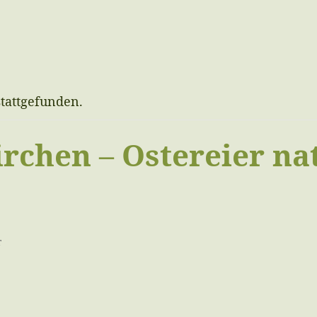
stattgefunden.
rchen – Ostereier na
r