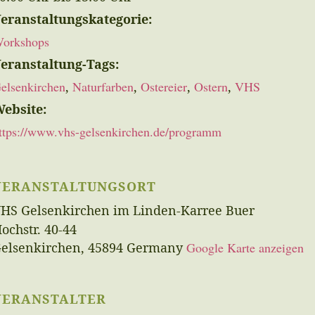
eranstaltungskategorie:
orkshops
eranstaltung-Tags:
elsenkirchen
,
Naturfarben
,
Ostereier
,
Ostern
,
VHS
ebsite:
ttps://www.vhs-gelsenkirchen.de/programm
VERANSTALTUNGSORT
HS Gelsenkirchen im Linden-Karree Buer
ochstr. 40-44
elsenkirchen
,
45894
Germany
Google Karte anzeigen
VERANSTALTER