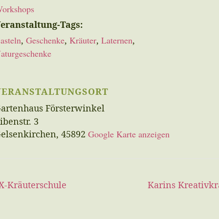
orkshops
eranstaltung-Tags:
asteln
,
Geschenke
,
Kräuter
,
Laternen
,
aturgeschenke
VERANSTALTUNGSORT
artenhaus Försterwinkel
ibenstr. 3
elsenkirchen
,
45892
Google Karte anzeigen
X-Kräuterschule
Karins Kreativk