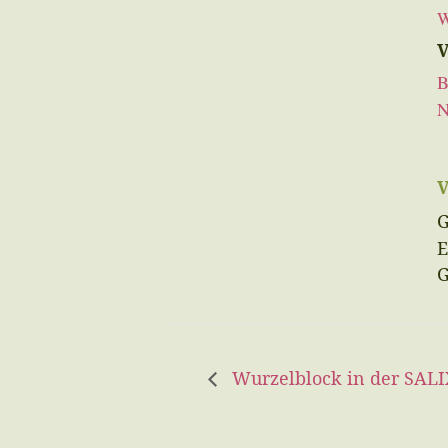
W
V
B
N
G
E
G
Wurzelblock in der SALI